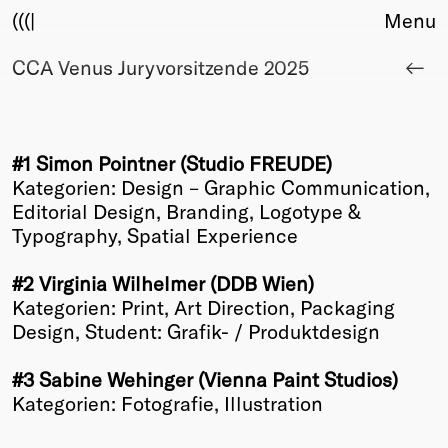
(((|
Menu
CCA Venus Juryvorsitzende 2025
About
Club
Award
Sponsors
#1 Simon Pointner (Studio FREUDE)
Fair Work
Kategorien: Design – Graphic Communication,
TBD
Editorial Design, Branding, Logotype &
Typography, Spatial Experience
Events
Upcoming
#2 Virginia Wilhelmer (DDB Wien)
Past
Kategorien: Print, Art Direction, Packaging
Design, Student: Grafik- / Produktdesign
Membership
Info
#3 Sabine Wehinger (Vienna Paint Studios)
Members
Kategorien: Fotografie, Illustration
Young Creatives
Friends of Creativity