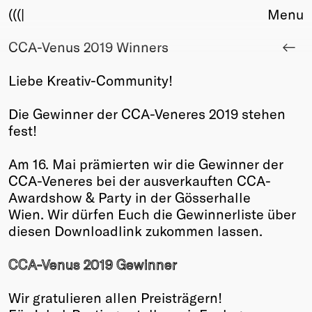
(((|
Menu
CCA-Venus 2019 Winners
About
Club
Liebe Kreativ-Community!
Award
Sponsors
Die Gewinner der CCA-Veneres 2019 stehen
Fair Work
fest!
TBD
Am 16. Mai prämierten wir die Gewinner der
Events
CCA-Veneres bei der ausverkauften CCA-
Upcoming
Awardshow & Party in der Gösserhalle
Past
Wien. Wir dürfen Euch die Gewinnerliste über
diesen Downloadlink zukommen lassen.
Membership
Info
CCA-Venus 2019 Gewinner
Members
Young Creatives
Wir gratulieren allen Preisträgern!
Friends of Creativity