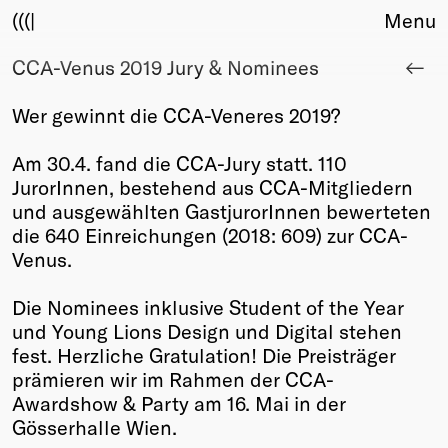
(((|
Menu
CCA-Venus 2019 Jury & Nominees
About
Club
Wer gewinnt die CCA-Veneres 2019?
Award
Sponsors
Am 30.4. fand die CCA-Jury statt. 110
Fair Work
JurorInnen, bestehend aus CCA-Mitgliedern
TBD
und ausgewählten GastjurorInnen bewerteten
die 640 Einreichungen (2018: 609) zur CCA-
Events
Venus.
Upcoming
Past
Die Nominees inklusive Student of the Year
und Young Lions Design und Digital stehen
Membership
fest. Herzliche Gratulation! Die Preisträger
Info
prämieren wir im Rahmen der CCA-
Members
Awardshow & Party am 16. Mai in der
Young Creatives
Gösserhalle Wien.
Friends of Creativity