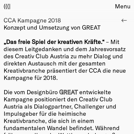
(((|
Menu
CCA Kampagne 2018
About
Konzept und Umsetzung von GREAT
Club
Award
„Das freie Spiel der kreativen Kräfte.“
­– Mit
Sponsors
diesem Leitgedanken und dem Jahresvorsatz
Fair Work
des Creativ Club Austria zu mehr Dialog und
TBD
direkten Austausch mit der gesamten
Kreativbranche präsentiert der CCA die neue
Events
Kampagne für 2018.
Upcoming
Past
Die vom Designbüro
GREAT
entwickelte
Kampagne positioniert den Creativ Club
Membership
Austria als Dialogpartner, Challenger und
Info
Impulsgeber für die heimische
Members
Kreativbranche, die sich in einem
Young Creatives
fundamentalen Wandel befindet. Während
Friends of Creativity