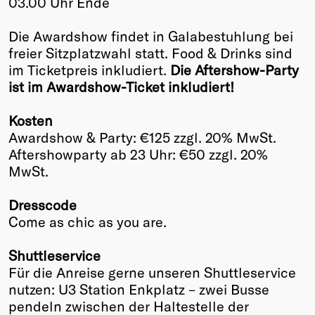
03.00 Uhr Ende
Winners
Die Awardshow findet in Galabestuhlung bei
2026
freier Sitzplatzwahl statt. Food & Drinks sind
Past
im Ticketpreis inkludiert.
Die Aftershow-Party
Annual
ist im Awardshow-Ticket inkludiert!
Kosten
Awardshow & Party: €125 zzgl. 20% MwSt.
Aftershowparty ab 23 Uhr: €50 zzgl. 20%
MwSt.
Dresscode
Come as chic as you are.
Shuttleservice
Für die Anreise gerne unseren Shuttleservice
nutzen: U3 Station Enkplatz – zwei Busse
pendeln zwischen der Haltestelle der