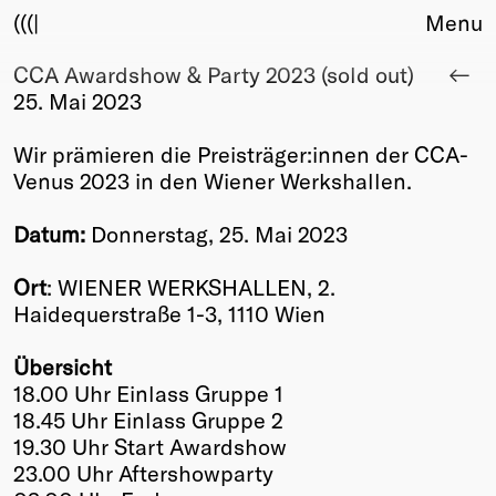
(((|
Menu
CCA Awardshow & Party 2023 (sold out)
About
25. Mai 2023
Club
Award
Wir prämieren die Preisträger:innen der CCA-
Sponsors
Venus 2023 in den Wiener Werkshallen.
Fair Work
TBD
Datum:
Donnerstag, 25. Mai 2023
Events
Ort
: WIENER WERKSHALLEN, 2.
Upcoming
Haidequerstraße 1-3, 1110 Wien
Past
Übersicht
Membership
18.00 Uhr Einlass Gruppe 1
Info
18.45 Uhr Einlass Gruppe 2
Members
19.30 Uhr Start Awardshow
Young Creatives
23.00 Uhr Aftershowparty
Friends of Creativity