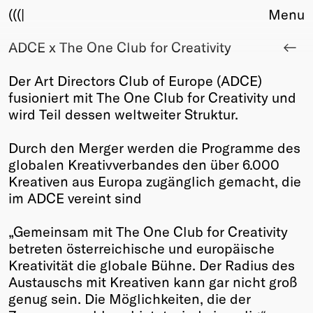
(((|
Menu
ADCE x The One Club for Creativity
About
Club
Der Art Directors Club of Europe (ADCE)
Award
fusioniert mit The One Club for Creativity und
Sponsors
wird Teil dessen weltweiter Struktur.
Fair Work
TBD
Durch den Merger werden die Programme des
globalen Kreativverbandes den über 6.000
Events
Kreativen aus Europa zugänglich gemacht, die
Upcoming
im ADCE vereint sind
Past
„Gemeinsam mit The One Club for Creativity
Membership
betreten österreichische und europäische
Info
Kreativität die globale Bühne. Der Radius des
Members
Austauschs mit Kreativen kann gar nicht groß
Young Creatives
genug sein. Die Möglichkeiten, die der
Friends of Creativity