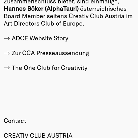
Zusammenschluss bietet, sind einmalig“,
Hannes Böker (AlphaTauri)
österreichisches
Winners
Board Member seitens Creativ Club Austria im
2026
Art Directors Club of Europe.
Past
Annual
ADCE Website Story
Zur CCA Presseaussendung
The One Club for Creativity
Contact
CREATIV CLUB AUSTRIA