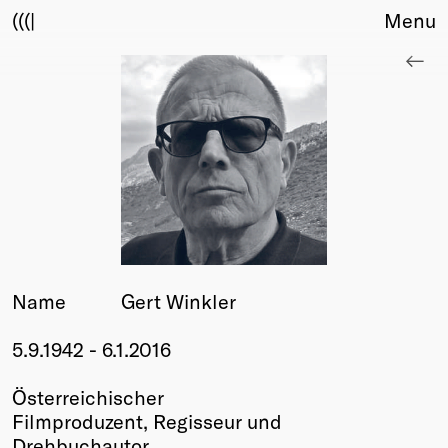
(((|
Menu
About
Club
Award
Sponsors
Fair Work
TBD
Events
Upcoming
Past
Name
Gert Winkler
Membership
5.9.1942 - 6.1.2016
Info
Members
Österreichischer
Young Creatives
Filmproduzent, Regisseur und
Friends of Creativity
Drehbuchautor.