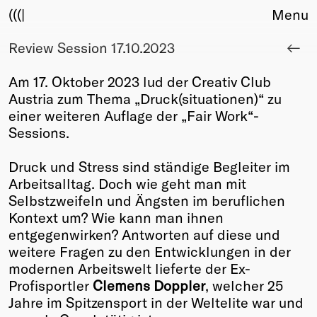
(((|
Menu
Review Session 17.10.2023
About
Club
Am 17. Oktober 2023 lud der Creativ Club
Award
Austria zum Thema „Druck(situationen)“ zu
Sponsors
einer weiteren Auflage der „Fair Work“-
Fair Work
Sessions.
TBD
Druck und Stress sind ständige Begleiter im
Events
Arbeitsalltag. Doch wie geht man mit
Upcoming
Selbstzweifeln und Ängsten im beruflichen
Past
Kontext um? Wie kann man ihnen
entgegenwirken? Antworten auf diese und
Membership
weitere Fragen zu den Entwicklungen in der
Info
modernen Arbeitswelt lieferte der Ex-
Members
Profisportler
Clemens Doppler
, welcher 25
Young Creatives
Jahre im Spitzensport in der Weltelite war und
Friends of Creativity