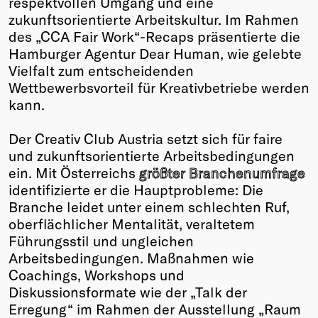
respektvollen Umgang und eine
zukunftsorientierte Arbeitskultur. Im Rahmen
Winners
des „CCA Fair Work“-Recaps präsentierte die
2026
Hamburger Agentur Dear Human, wie gelebte
Past
Vielfalt zum entscheidenden
Annual
Wettbewerbsvorteil für Kreativbetriebe werden
kann.
Der Creativ Club Austria setzt sich für faire
und zukunftsorientierte Arbeitsbedingungen
ein. Mit Österreichs
größter Branchenumfrage
identifizierte er die Hauptprobleme: Die
Branche leidet unter einem schlechten Ruf,
oberflächlicher Mentalität, veraltetem
Führungsstil und ungleichen
Arbeitsbedingungen. Maßnahmen wie
Coachings, Workshops und
Diskussionsformate wie der „Talk der
Erregung“ im Rahmen der Ausstellung „Raum