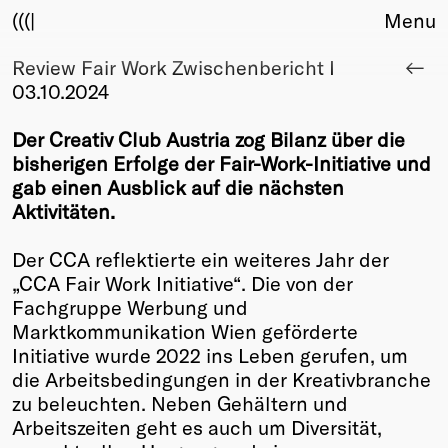
(((|
Menu
Review Fair Work Zwischenbericht I
About
03.10.2024
Club
Award
Der Creativ Club Austria zog Bilanz über die
Sponsors
bisherigen Erfolge der Fair-Work-Initiative und
Fair Work
gab einen Ausblick auf die nächsten
TBD
Aktivitäten.
Events
Der CCA reflektierte ein weiteres Jahr der
Upcoming
„CCA Fair Work Initiative“. Die von der
Past
Fachgruppe Werbung und
Marktkommunikation Wien geförderte
Membership
Initiative wurde 2022 ins Leben gerufen, um
Info
die Arbeitsbedingungen in der Kreativbranche
Members
zu beleuchten. Neben Gehältern und
Young Creatives
Arbeitszeiten geht es auch um Diversität,
Friends of Creativity