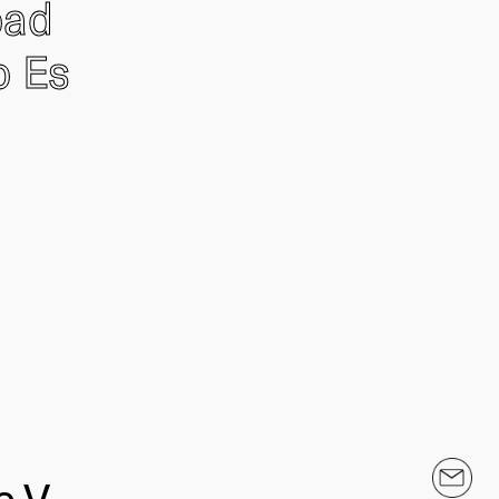
oad
o Es
.V.