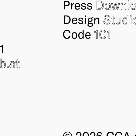
Press
Downl
Design
Studi
Code
101
1
ub
.at
© 2026 CCA e