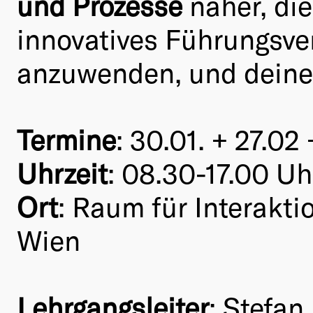
und Prozesse
näher, die
innovatives Führungsver
anzuwenden, und deine 
Termine
: 30.01. + 27.02
Uhrzeit
: 08.30-17.00 Uh
Ort
: Raum für Interakt
Wien
Lehrgangsleiter
: Stefan