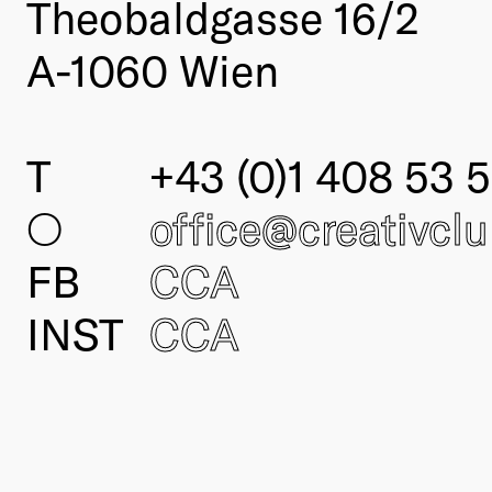
Theobaldgasse 16/2
A-1060 Wien
T
+43 (0)1 408 53 5
○
office@creativcl
FB
CCA
INST
CCA