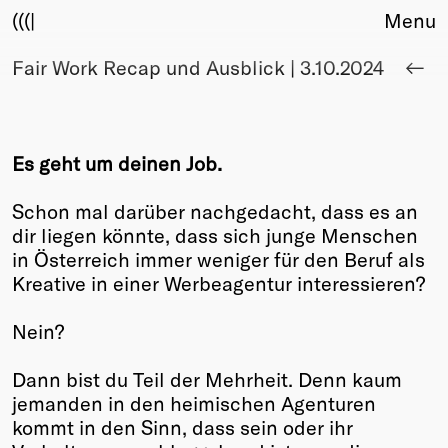
(((|
Menu
Fair Work Recap und Ausblick | 3.10.2024
About
Club
Award
Sponsors
Es geht um deinen Job.
Fair Work
TBD
Schon mal darüber nachgedacht, dass es an
dir liegen könnte, dass sich junge Menschen
Events
in Österreich immer weniger für den Beruf als
Upcoming
Kreative in einer Werbeagentur interessieren?
Past
Nein?
Membership
Info
Dann bist du Teil der Mehrheit. Denn kaum
Members
jemanden in den heimischen Agenturen
Young Creatives
kommt in den Sinn, dass sein oder ihr
Friends of Creativity