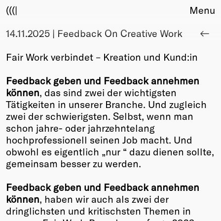
(((|
Menu
14.11.2025 | Feedback On Creative Work
About
Club
Fair Work verbindet – Kreation und Kund:in
Award
Sponsors
Feedback geben und Feedback annehmen
Fair Work
können
, das sind zwei der wichtigsten
TBD
Tätigkeiten in unserer Branche. Und zugleich
zwei der schwierigsten. Selbst, wenn man
Events
schon jahre- oder jahrzehntelang
Upcoming
hochprofessionell seinen Job macht. Und
Past
obwohl es eigentlich „nur “ dazu dienen sollte,
gemeinsam besser zu werden.
Membership
Info
Feedback geben und Feedback annehmen
Members
können
, haben wir auch als zwei der
Young Creatives
dringlichsten und kritischsten Themen in
Friends of Creativity