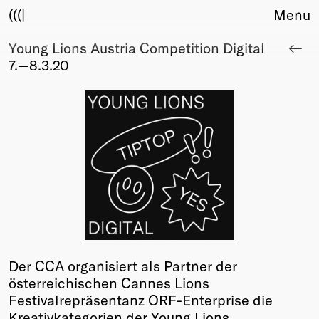
(((|
Menu
Young Lions Austria Competition Digital
About
7.—8.3.20
Club
Award
Sponsors
Fair Work
TBD
Events
Upcoming
Past
Membership
Info
Der CCA organisiert als Partner der
Members
österreichischen Cannes Lions
Young Creatives
Festivalrepräsentanz ORF-Enterprise die
Friends of Creativity
Kreativkategorien der Young Lions