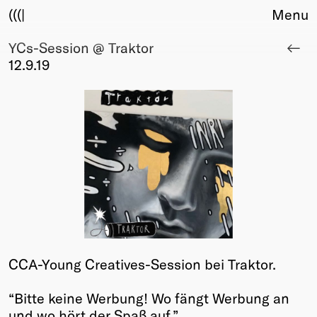
(((|
Menu
YCs-Session @ Traktor
About
12.9.19
Club
Award
Sponsors
Fair Work
TBD
Events
Upcoming
Past
Membership
Info
CCA-Young Creatives-Session bei Traktor.
Members
Young Creatives
“Bitte keine Werbung! Wo fängt Werbung an
Friends of Creativity
und wo hört der Spaß auf.”