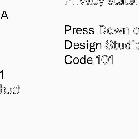
IA
Press
Downl
Design
Studi
Code
101
1
ub
.at