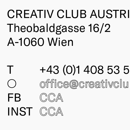
CREATIV CLUB AUSTR
Theobaldgasse 16/2
A-1060 Wien
T
+43 (0)1 408 53 5
○
office@creativcl
FB
CCA
INST
CCA