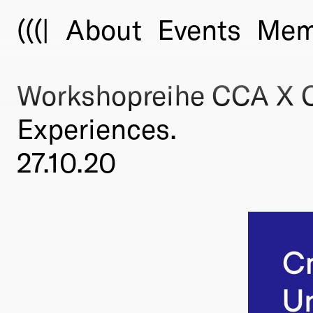
(((|
About
Events
Mem
Workshopreihe CCA X 
Experiences.
27.10.20