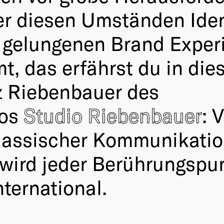
 diesen Umständen Ident
r gelungenen Brand Exper
mt, das erfährst du in d
z Riebenbauer des
ros
Studio Riebenbauer
: 
 klassischer Kommunikatio
wird jeder Berührungspu
nternational.