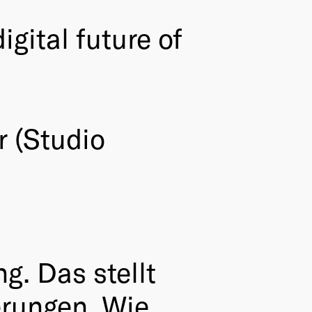
gital future of
 (Studio
g. Das stellt
rungen. Wie