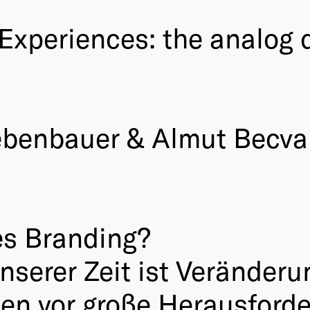
xperiences: the analog di
ebenbauer & Almut Becvar
es Branding?
nserer Zeit ist Veränderun
n vor große Herausforde