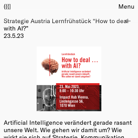
(((|
Menu
Strategie Austria Lernfrühstück “How to deal
About
with AI?”
Club
23.5.23
Award
Sponsors
Fair Work
TBD
Events
Upcoming
Past
Membership
Info
Members
Artificial Intelligence verändert gerade rasant
Young Creatives
unsere Welt. Wie gehen wir damit um? Wie
Friends of Creativity
wirkt sie sich auf Strategie, Kommunikation