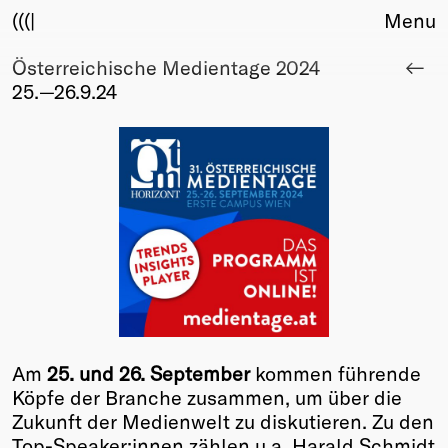
(((|
Menu
Österreichische Medientage 2024
About
25.—26.9.24
Club
Award
Sponsors
Fair Work
TBD
Events
Upcoming
Past
Membership
Info
Am
25. und 26. September
kommen führende
Members
Köpfe der Branche zusammen, um über die
Young Creatives
Zukunft der Medienwelt zu diskutieren. Zu den
Friends of Creativity
Top-Speaker:innen zählen u.a. Harald Schmidt