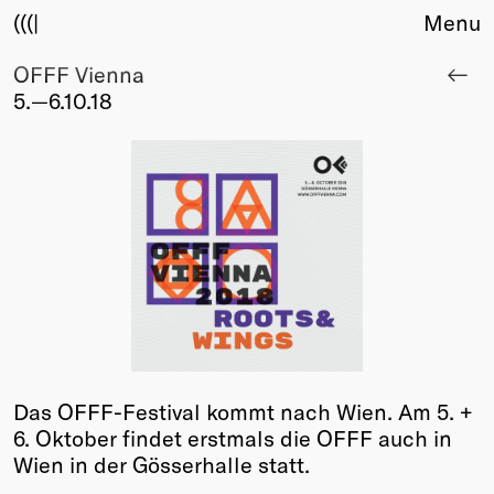
(((|
Menu
OFFF Vienna
About
5.—6.10.18
Club
Award
Sponsors
Fair Work
TBD
Events
Upcoming
Past
Membership
Info
Das OFFF-Festival kommt nach Wien. Am 5. +
Members
6. Oktober findet erstmals die OFFF auch in
Young Creatives
Wien in der Gösserhalle statt.
Friends of Creativity