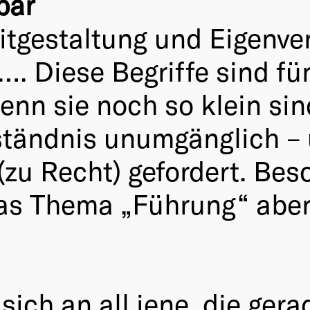
bar
itgestaltung und Eigenve
…. Diese Begriffe sind f
nn sie noch so klein sind
tändnis unumgänglich –
(zu Recht) gefordert. Bes
das Thema „Führung“ aber
 sich an all jene, die ge