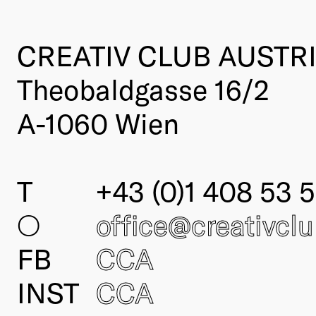
CREATIV CLUB AUSTR
Theobaldgasse 16/2
A-1060 Wien
T
+43 (0)1 408 53 5
○
office@creativcl
FB
CCA
INST
CCA