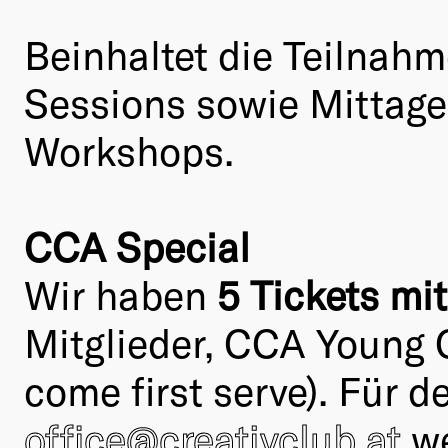
Beinhaltet die Teilnah
Sessions sowie Mittage
Workshops.
CCA Special
Wir haben
5 Tickets mi
Mitglieder, CCA Young C
come first serve). Für d
office@creativclub.at
we