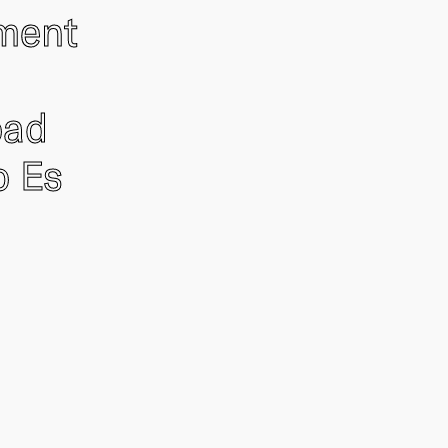
ement
oad
o Es