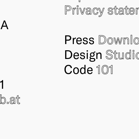
Privacy stat
IA
Press
Downl
Design
Studi
Code
101
1
ub
.at