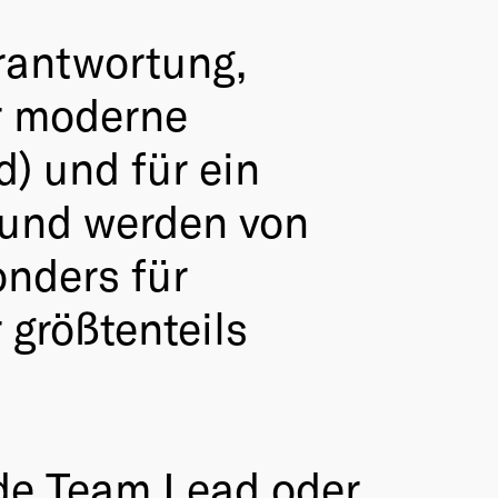
rantwortung,
ür moderne
) und für ein
 und werden von
onders für
 größtenteils
rade Team Lead oder