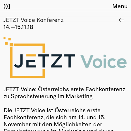
(((|
Menu
JETZT Voice Konferenz
About
14.—15.11.18
Club
Award
Sponsors
Fair Work
TBD
Events
Upcoming
Past
JETZT Voice: Österreichs erste Fachkonferenz
zu Sprachsteuerung im Marketing
Membership
Info
Die JETZT Voice ist Österreichs erste
Members
Fachkonferenz, die sich am 14. und 15.
Young Creatives
November mit den Möglichkeiten der
Friends of Creativity