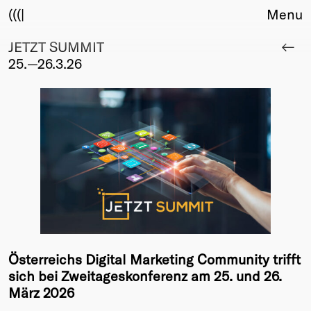
(((|
Menu
JETZT SUMMIT
About
25.—26.3.26
Club
Award
Sponsors
Fair Work
TBD
Events
Upcoming
Past
Membership
Info
Österreichs Digital Marketing Community trifft
Members
sich bei Zweitageskonferenz am 25. und 26.
Young Creatives
März 2026
Friends of Creativity