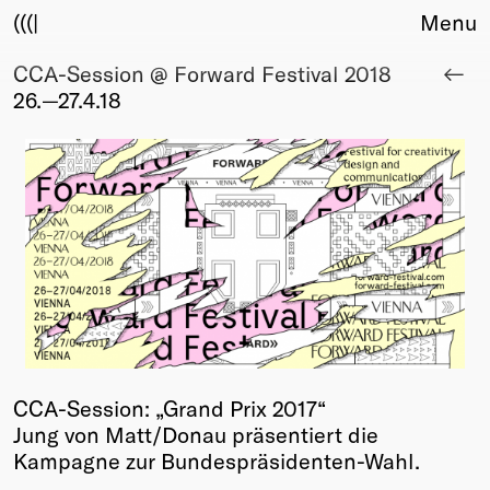
(((|
Menu
CCA-Session @ Forward Festival 2018
About
26.—27.4.18
Club
Award
Sponsors
Fair Work
TBD
Events
Upcoming
Past
Membership
Info
CCA-Session: „Grand Prix 2017“
Members
Jung von Matt/Donau präsentiert die
Young Creatives
Kampagne zur Bundespräsidenten-Wahl.
Friends of Creativity