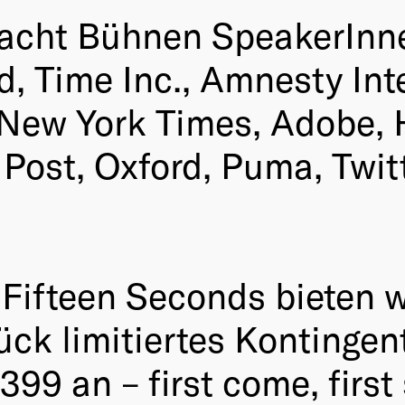
f acht Bühnen SpeakerIn
, Time Inc., Amnesty Inte
e New York Times, Adobe,
ost, Oxford, Puma, Twitt
Fifteen Seconds bieten w
ück limitiertes Kontingen
99 an – first come, first