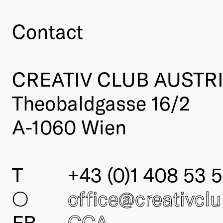
Contact
CREATIV CLUB AUSTR
Theobaldgasse 16/2
A-1060 Wien
T
+43 (0)1 408 53 5
○
office@creativcl
FB
CCA