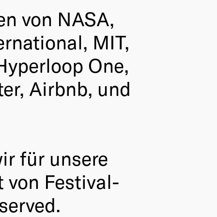
nen von NASA,
rnational, MIT,
 Hyperloop One,
er, Airbnb, und
ir für unsere
t von Festival-
 served.