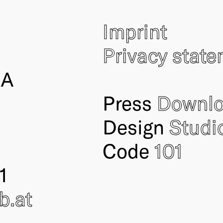
Imprint
Privacy stat
IA
Press
Downl
Design
Studi
Code
101
1
ub
.at