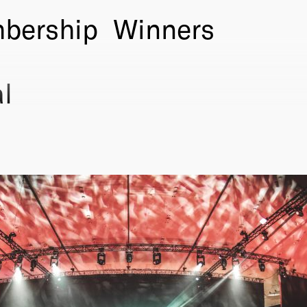
bership
Winners
l