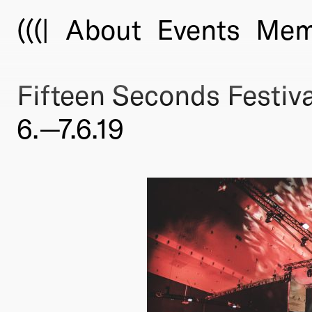
(((|
About
Events
Mem
Fifteen Seconds Festiva
6.—7.6.19