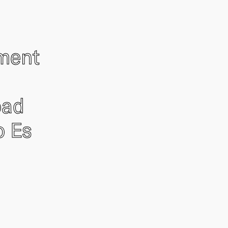
ement
oad
o Es