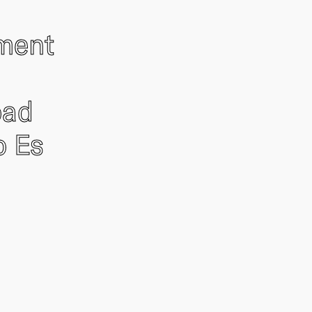
ement
oad
o Es