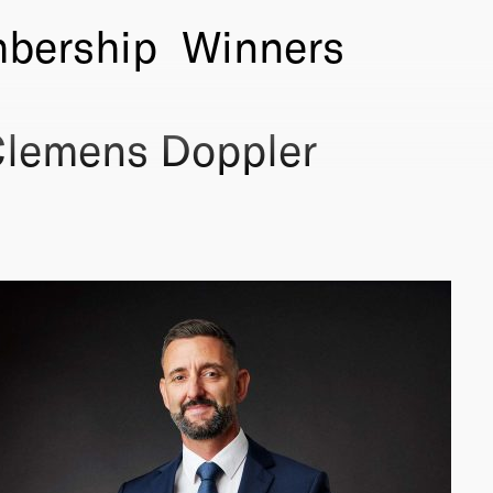
bership
Winners
Clemens Doppler