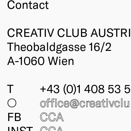
Contact
CREATIV CLUB AUSTR
Theobaldgasse 16/2
A-1060 Wien
T
+43 (0)1 408 53 5
○
office@creativcl
FB
CCA
INST
CCA