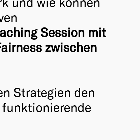
ork und wie können
iven
aching Session mit
Fairness zwischen
en Strategien den
d funktionierende