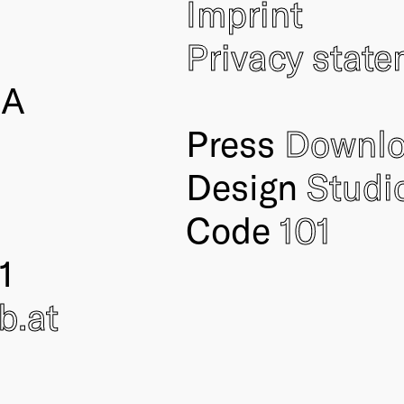
Imprint
Privacy stat
IA
Press
Downl
Design
Studi
Code
101
1
ub
.at