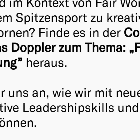
nd im Kontext von Fair W
em Spitzensport zu kreat
rnen? Finde es in der
Co
ns Doppler zum Thema: „
tung”
heraus.
uns an, wie wir mit neu
tive Leadershipskills un
können.