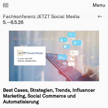
(((|
Menu
Fachkonferenz JETZT Social Media
About
5.—6.5.26
Club
Award
Sponsors
Fair Work
TBD
Events
Upcoming
Past
Membership
Info
Best Cases, Strategien, Trends, Influencer
Members
Marketing, Social Commerce und
Young Creatives
Automatisierung
Friends of Creativity