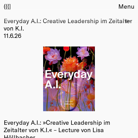
(((|
Menu
Everyday A.I.: Creative Leadership im Zeitalter
About
von K.I.
Club
11.6.26
Award
Sponsors
Fair Work
TBD
Events
Upcoming
Past
Membership
Info
Members
Everyday A.I.: »Creative Leadership im
Young Creatives
Zeitalter von K.I.« – Lecture von Lisa
Friends of Creativity
Höllbacher.