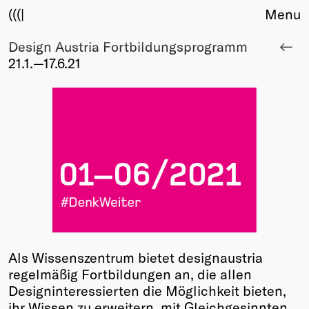
(((|
Menu
Design Austria Fortbildungsprogramm
About
21.1.—17.6.21
Club
Award
Sponsors
Fair Work
TBD
Events
Upcoming
Past
Membership
Info
Als Wissenszentrum bietet designaustria
Members
regelmäßig Fortbildungen an, die allen
Young Creatives
Designinteressierten die Möglichkeit bieten,
Friends of Creativity
ihr Wissen zu erweitern, mit Gleichgesinnten