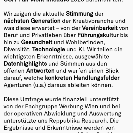
Winners
Wir zeigen die aktuelle
Stimmung
der
2026
nächsten Generation
der Kreativbranche und
Past
was diese erwartet – von der
Vereinbarkeit
von
Annual
Beruf und Privatleben über
Führungskultur
bis
hin zu
Gesundheit
und Wohlbefinden,
Diversität,
Technologie
und KI. Wir teilen die
wichtigsten Erkenntnisse, ausgewählte
Datenhighlights
und Stimmen aus den
offenen
Antworten
und werfen einen Blick
darauf, welche
konkreten Handlungsfelder
Agenturen (u.a.) daraus ableiten können.
Diese Umfrage wurde finanziell unterstützt
von der Fachgruppe Werbung Wien und bei
der operativen Abwicklung und Auswertung
unterstützte uns Reppublika Research. Die
Ergebnisse und Erkenntnisse werden von