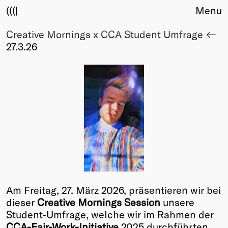
(((|
Menu
Creative Mornings x CCA Student Umfrage
About
27.3.26
Club
Award
Sponsors
Fair Work
TBD
Events
Upcoming
Past
Membership
Info
Am Freitag, 27. März 2026, präsentieren wir bei
Members
dieser
Creative Mornings Session
unsere
Young Creatives
Student-Umfrage, welche wir im Rahmen der
Friends of Creativity
CCA-Fair-Work-Initiative
2025 durchführten.