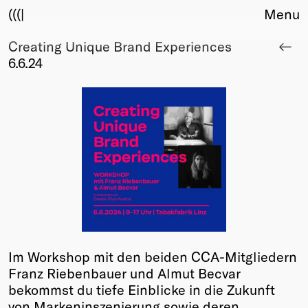
(((|
Menu
Creating Unique Brand Experiences
About
6.6.24
Club
Award
Sponsors
Fair Work
TBD
Events
Upcoming
Past
Membership
Info
Im Workshop mit den beiden CCA-Mitgliedern
Members
Franz Riebenbauer und Almut Becvar
Young Creatives
bekommst du tiefe Einblicke in die Zukunft
Friends of Creativity
von Markeninszenierung sowie deren