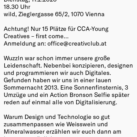
18.30 Uhr‬
Winners
wild, Zieglergasse 65/2, 1070 Vienna‬
2026
Past
Achtung! Nur 15 Plätze für CCA-Young
Annual
Creatives – first come…‬
‪Anmeldung an: office@creativclub.at‬
Wuzzln war schon immer unsere große
Leidenschaft. Nebenbei konzipieren, designen
und programmieren wir auch Digitales.
Gefunden haben wir uns in einer lauen
Sommernacht 2013. Eine Sonnenfinsternis, 3
Umzüge und ein Action Bronson Selfie später
reden auf einmal alle von Digitalisierung.‬
Warum Design und Technologie so gut
zusammenpassen wie Weisswein und
Mineralwasser erzählen wir euch dann am