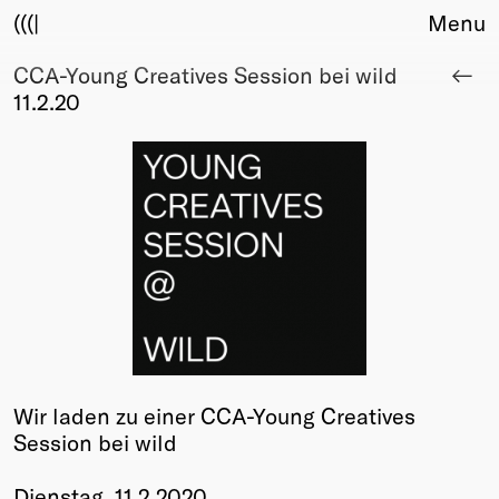
(((|
Menu
CCA-Young Creatives Session bei wild
About
11.2.20
Club
Award
Sponsors
Fair Work
TBD
Events
Upcoming
Past
Membership
Info
Wir laden zu einer CCA-Young Creatives
Members
Session bei wild
Young Creatives
Friends of Creativity
Dienstag, 11.2.2020‬