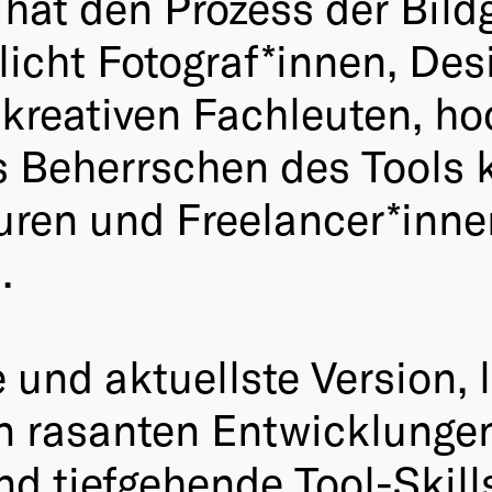
hat den Prozess der Bild
glicht Fotograf*innen, De
kreativen Fachleuten, hoc
as Beherrschen des Tools
ren und Freelancer*innen 
.
e und aktuellste Version,
n rasanten Entwicklunge
ind tiefgehende Tool-Ski