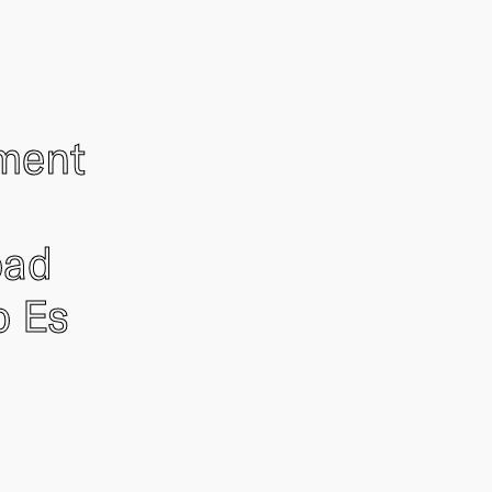
ement
oad
o Es