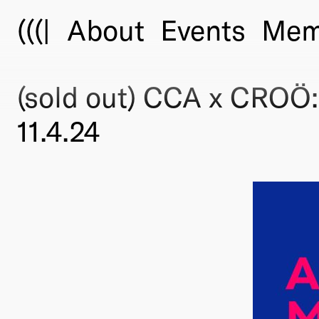
(((|
About
Events
Mem
(sold out) CCA x CROÖ:
11.4.24