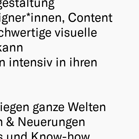
gestaltung
signer*innen, Content
hwertige visuelle
 kann
intensiv in ihren
 liegen ganze Welten
n & Neuerungen
lls und Know-how