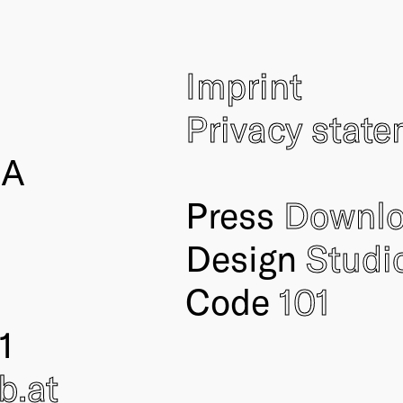
Imprint
Privacy stat
IA
Press
Downl
Design
Studi
Code
101
1
ub
.at