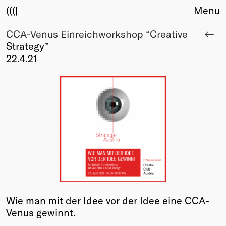
(((|
Menu
CCA-Venus Einreichworkshop “Creative
About
Strategy”
Club
22.4.21
Award
Sponsors
Fair Work
TBD
Events
Upcoming
Past
Membership
Info
Members
Wie man mit der Idee vor der Idee eine CCA-
Young Creatives
Venus gewinnt.
Friends of Creativity