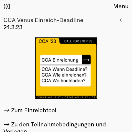
(((|
Menu
CCA Venus Einreich-Deadline
About
24.3.23
Club
Award
Sponsors
Fair Work
TBD
Events
Upcoming
Past
Membership
Info
Zum Einreichtool
Members
Young Creatives
Zu den Teilnahmebedingungen und
Friends of Creativity
Vorlagen