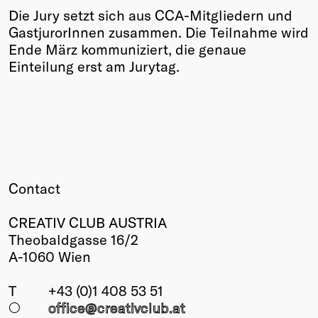
Die Jury setzt sich aus CCA-Mitgliedern und
Winners
GastjurorInnen zusammen. Die Teilnahme wird
2026
Ende März kommuniziert, die genaue
Past
Einteilung erst am Jurytag.
Annual
Contact
CREATIV CLUB AUSTRIA
Theobaldgasse 16/2
A-1060 Wien
T
+43 (0)1 408 53 51
○
office@creativclub
.at