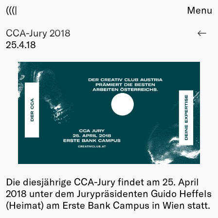
(((|
Menu
CCA-Jury 2018
About
25.4.18
Club
Award
Sponsors
Fair Work
TBD
Events
Upcoming
Past
Membership
Info
Die diesjährige CCA-Jury findet am 25. April
Members
2018 unter dem Jurypräsidenten Guido Heffels
Young Creatives
(Heimat) am Erste Bank Campus in Wien statt.
Friends of Creativity