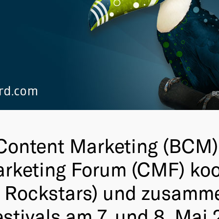
Content Marketing (BCM) 
rketing Forum (CMF) koo
 Rockstars) und zusamme
ivals am 7. und 8. Mai 2