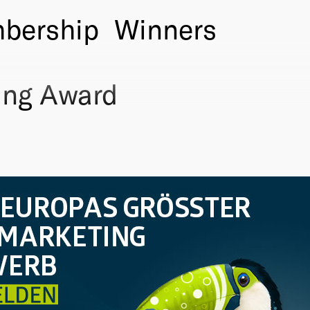
bership
Winners
ing Award