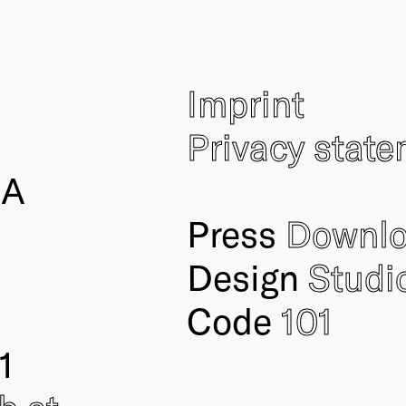
Imprint
Privacy stat
IA
Press
Downl
Design
Studi
Code
101
1