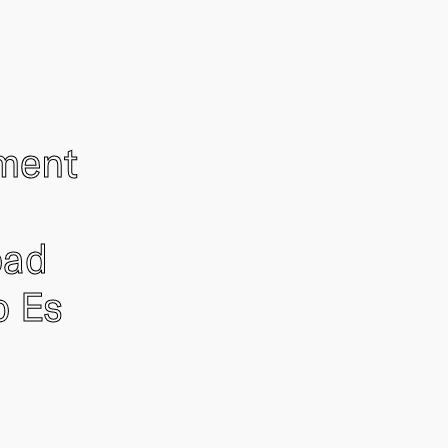
ement
oad
o Es