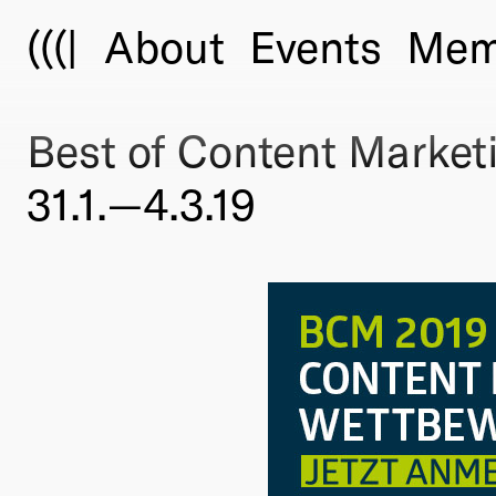
(((|
About
Events
Mem
Best of Content Market
31.1.—4.3.19