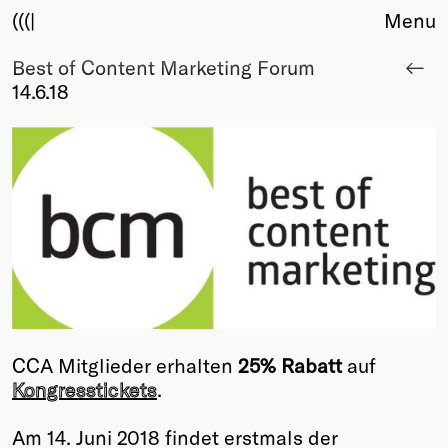
(((|
Menu
Best of Content Marketing Forum
About
14.6.18
Club
Award
Sponsors
Fair Work
TBD
Events
Upcoming
Past
Membership
Info
CCA Mitglieder erhalten
25% Rabatt
auf
Members
Kongresstickets
.
Young Creatives
Friends of Creativity
Am 14. Juni 2018 findet erstmals der