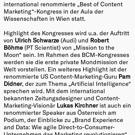
international renommierte „Best of Content
Winners
Marketing“-Kongress in der Aula der
2026
Wissenschaften in Wien statt.
Past
Annual
Highlight des Kongresses wird u.a. der Auftritt
von
Ulrich Schwarze
(Audi) und
Robert
Böhme
(PT Scientist) von „Mission to the
Moon“ sein. Im Rahmen des BCM-Kongresses
werden sie die erste private Mondmission der
Welt vorstellen. Ein weiteres Highlight ist der
renommierte US Content-Marketing-Guru
Pam
Didner
, der zum Thema „Artificial Intelligence“
sprechen wird. Mit dem international
bekannten Zeitungsdesigner und Content-
Marketing-Visionär
Lukas Kirchner
ist auch ein
renommierter Speaker aus Österreich am
Podium, der Einblicke zu „Brand Experience
and Data: Wie agile Direct-to-Consumer-
Unternehmen das Marketing revolutionieren“