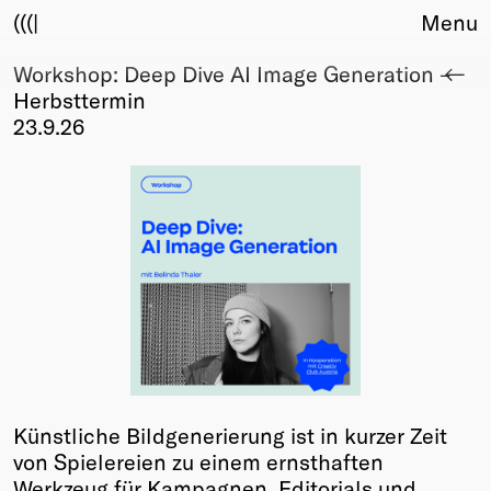
(((|
Menu
Workshop: Deep Dive AI Image Generation –
About
Herbsttermin
Club
23.9.26
Award
Sponsors
Fair Work
TBD
Events
Upcoming
Past
Membership
Info
Members
Künstliche Bildgenerierung ist in kurzer Zeit
Young Creatives
von Spielereien zu einem ernsthaften
Friends of Creativity
Werkzeug für Kampagnen, Editorials und