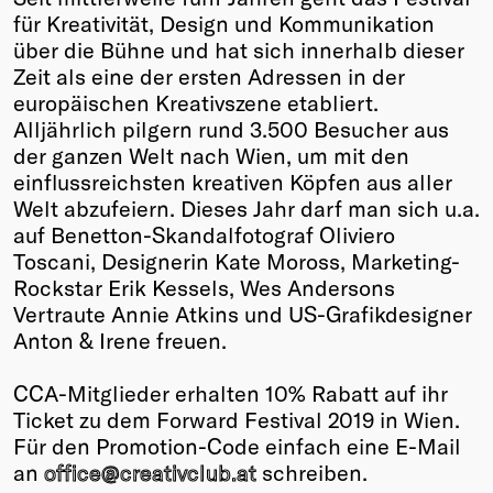
für Kreativität, Design und Kommunikation
Winners
über die Bühne und hat sich innerhalb dieser
2026
Zeit als eine der ersten Adressen in der
Past
europäischen Kreativszene etabliert.
Annual
Alljährlich pilgern rund 3.500 Besucher aus
der ganzen Welt nach Wien, um mit den
einflussreichsten kreativen Köpfen aus aller
Welt abzufeiern. Dieses Jahr darf man sich u.a.
auf Benetton-Skandalfotograf Oliviero
Toscani, Designerin Kate Moross, Marketing-
Rockstar Erik Kessels, Wes Andersons
Vertraute Annie Atkins und US-Grafikdesigner
Anton & Irene freuen.
CCA-Mitglieder erhalten 10% Rabatt auf ihr
Ticket zu dem Forward Festival 2019 in Wien.
Für den Promotion-Code einfach eine E-Mail
an
office@creativclub.at
schreiben.