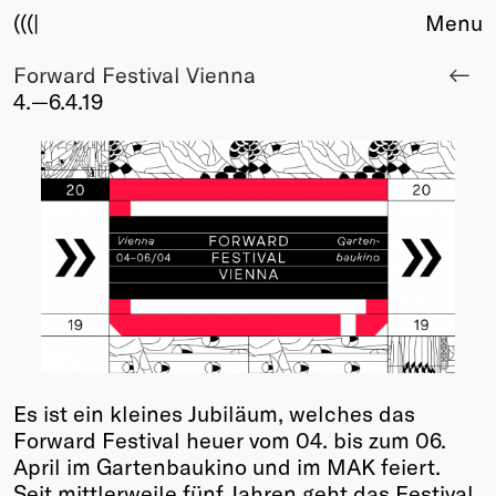
(((|
Menu
Forward Festival Vienna
About
4.—6.4.19
Club
Award
Sponsors
Fair Work
TBD
Events
Upcoming
Past
Membership
Info
Es ist ein kleines Jubiläum, welches das
Members
Forward Festival heuer vom 04. bis zum 06.
Young Creatives
April im Gartenbaukino und im MAK feiert.
Friends of Creativity
Seit mittlerweile fünf Jahren geht das Festival