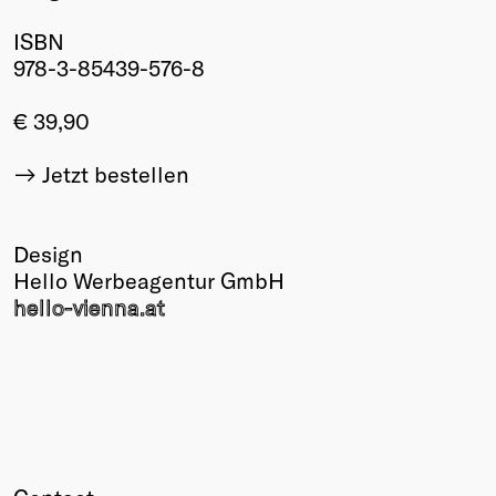
Winners
ISBN
2026
978-3-85439-576-8
Past
Annual
€ 39,90
Jetzt bestellen
Design
Hello Werbeagentur GmbH
hello-vienna.at