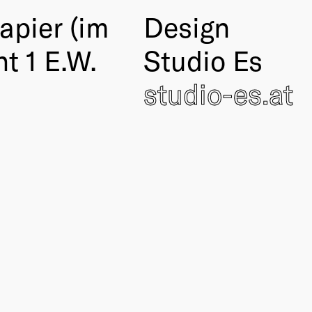
apier (im
Design
t 1 E.W.
Studio Es
studio-es.at