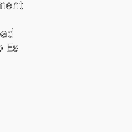
ement
oad
o Es