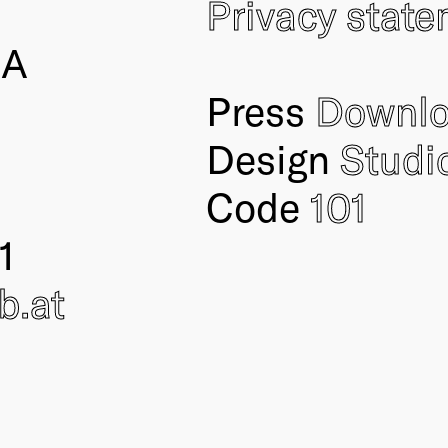
Privacy stat
IA
Press
Downl
Design
Studi
Code
101
1
ub
.at