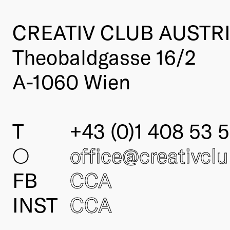
CREATIV CLUB AUSTR
Theobaldgasse 16/2
A-1060 Wien
T
+43 (0)1 408 53 5
○
office@creativcl
FB
CCA
INST
CCA