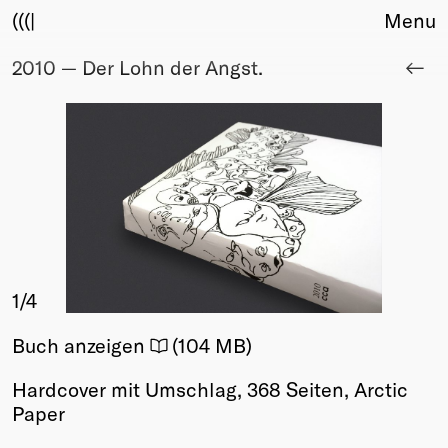
(((|
Menu
2010 — Der Lohn der Angst.
About
Club
Award
Sponsors
Fair Work
TBD
Events
Upcoming
Past
1
/4
Membership
Buch anzeigen
(104 MB)
Info
Members
Hardcover mit Umschlag, 368 Seiten, Arctic
Young Creatives
Paper
Friends of Creativity