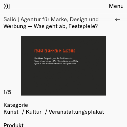
(((|
Menu
Salić | Agentur für Marke, Design und
About
Werbung — Was geht ab, Festspiele?
Club
Award
Sponsors
Fair Work
TBD
Events
Upcoming
Past
1
/5
Membership
Info
Kategorie
Members
Kunst- / Kultur- / Veranstaltungsplakat
Young Creatives
Friends of Creativity
Produkt