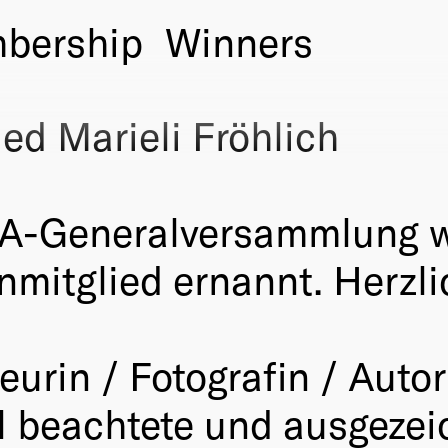
bership
Winners
d Marieli Fröhlich
CA-Generalversammlung w
mitglied ernannt. Herzli
eurin / Fotografin / Autori
al beachtete und ausgezei