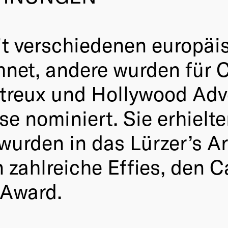
it verschiedenen europäi
net, andere wurden für C
reux und Hollywood Adver
ise nominiert. Sie erhiel
wurden in das Lürzer’s A
 zahlreiche Effies, den 
 Award.