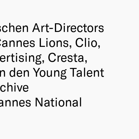
schen Art-Directors
annes Lions, Clio,
tising, Cresta,
ten den Young Talent
rchive
Cannes National