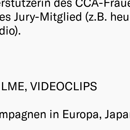
nterstützerin des CCA-Fr
tes Jury-Mitglied (z.B. h
dio).
ILME, VIDEOCLIPS
pagnen in Europa, Japan