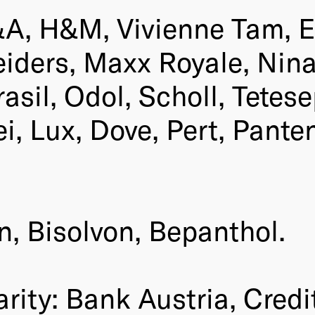
A, H&M, Vivienne Tam, El
ders, Maxx Royale, Nina R
asil, Odol, Scholl, Tetes
ei, Lux, Dove, Pert, Pante
, Bisolvon, Bepanthol.
rity: Bank Austria, Credit