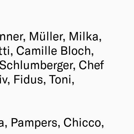
er, Müller, Milka,
tti, Camille Bloch,
 Schlumberger, Chef
v, Fidus, Toni,
a, Pampers, Chicco,