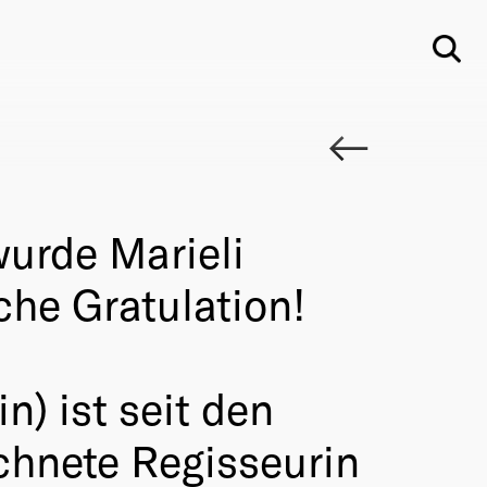
Su
urde Marieli
che Gratulation!
n) ist seit den
chnete Regisseurin