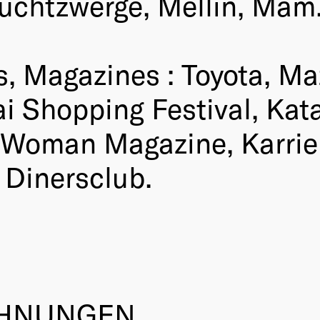
ruchtzwerge, Mellin, Mam
es, Magazines : Toyota, M
 Shopping Festival, Katar
 Woman Magazine, Karrier
 Dinersclub.
CHNUNGEN