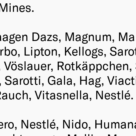
Mines.
agen Dazs, Magnum, Mann
bo, Lipton, Kellogs, Saro
i, Vöslauer, Rotkäppchen,
 Sarotti, Gala, Hag, Viacti
auch, Vitasnella, Nestlé.
ero, Nestlé, Nido, Human