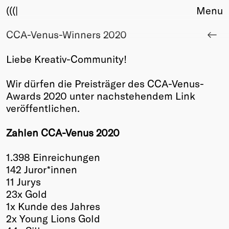
(((|
Menu
CCA-Venus-Winners 2020
About
Club
Liebe Kreativ-Community!
Award
Sponsors
Wir dürfen die Preisträger des CCA-Venus-
Fair Work
Awards 2020 unter nachstehendem Link
TBD
veröffentlichen.
Events
Zahlen CCA-Venus 2020
Upcoming
Past
1.398 Einreichungen
142 Juror*innen
Membership
11 Jurys
Info
23x Gold
Members
1x Kunde des Jahres
Young Creatives
2x Young Lions Gold
Friends of Creativity