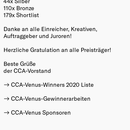
44x Silber
110x Bronze
Winners
179x Shortlist
2026
Past
Danke an alle Einreicher, Kreativen,
Annual
Auftraggeber und Juroren!
Herzliche Gratulation an alle Preisträger!
Beste Grüße
der CCA-Vorstand
CCA-Venus-Winners 2020 Liste
CCA-Venus-Gewinnerarbeiten
CCA-Venus Sponsoren